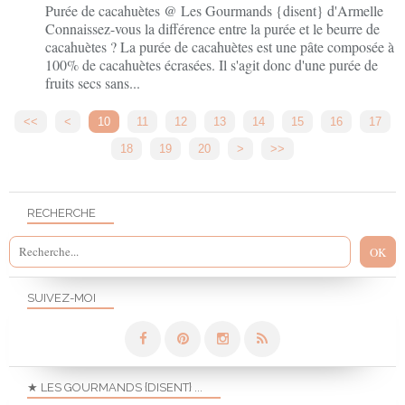
Purée de cacahuètes @ Les Gourmands {disent} d'Armelle
Connaissez-vous la différence entre la purée et le beurre de
cacahuètes ? La purée de cacahuètes est une pâte composée à
100% de cacahuètes écrasées. Il s'agit donc d'une purée de
fruits secs sans...
<<
<
10
11
12
13
14
15
16
17
18
19
20
>
>>
RECHERCHE
SUIVEZ-MOI
★ LES GOURMANDS {DISENT} ...