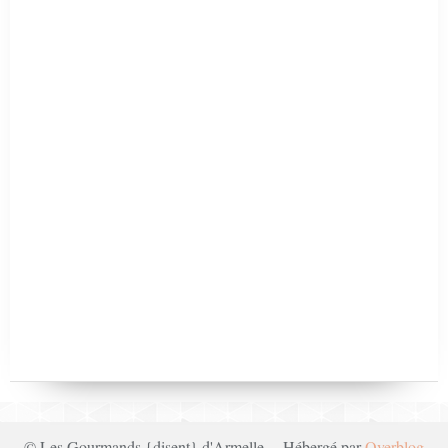
© Les Gourmands {disent} d'Armelle - Hébergé par
Overblog