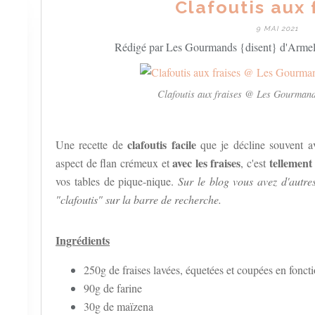
Clafoutis aux 
9 MAI 2021
Rédigé par Les Gourmands {disent} d'Armell
Clafoutis aux fraises @ Les Gourmand
clafoutis facile
Une recette de
que je décline souvent av
avec les fraises
tellemen
aspect de flan crémeux et
, c'est
vos tables de pique-nique.
Sur le blog vous avez d'autres 
"clafoutis" sur la barre de recherche.
Ingrédients
250g de fraises lavées, équetées et coupées en foncti
90g de farine
30g de maïzena