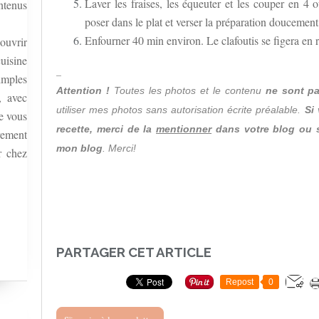
Laver les fraises, les équeuter et les couper en 4 
ntenus
poser dans le plat et verser la préparation douceme
Enfourner 40 min environ. Le clafoutis se figera en r
ouvrir
uisine
_
simples
Attention !
Toutes les photos
et le contenu
ne sont pa
, avec
utiliser
mes photos
sans autorisation écrite préalable.
Si
re vous
recette
, merci de la
mentionner
dans votre blog ou s
rement
mon blog
. Merci!
r chez
PARTAGER CET ARTICLE
Repost
0