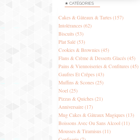
★ CATÉGORIES
Cakes & Gâteaux & Tartes
(157)
Intolérances
(62)
Biscuits
(53)
Plat Salé
(53)
Cookies & Brownies
(45)
Flans & Crème & Desserts Glacés
(45)
Pains & Viennoiseries & Confitures
(45)
Gaufres Et Crêpes
(43)
Muffins & Scones
(25)
Noel
(25)
Pizzas & Quiches
(21)
Anniversaire
(17)
Mug Cakes & Gâteaux Magiques
(13)
Boissons Avec Ou Sans Alcool
(11)
Mousses & Tiramisus
(11)
Confiserie
(7)