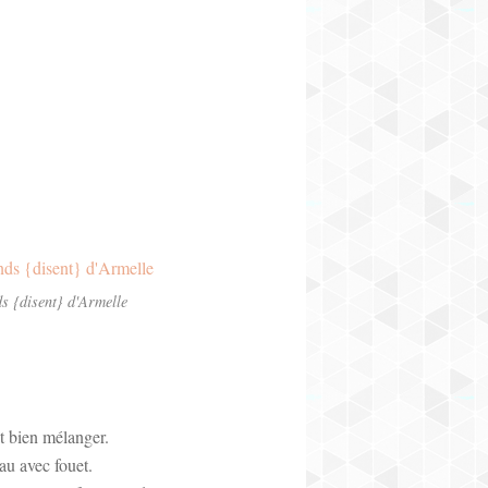
s {disent} d'Armelle
et bien mélanger.
au avec fouet.