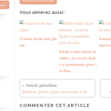
S'inscrire à la newsletter
Vous aimerez aussi :
Fraisier facile sans glu
Fondan
ten
marro
Bûche roulée façon tir
amisu : la recette facil
e et gourmande pour l
es fêtes
Batbout (petits pains marocains à la poêle) farçi à la viande épicée
COMMENTER CET ARTICLE