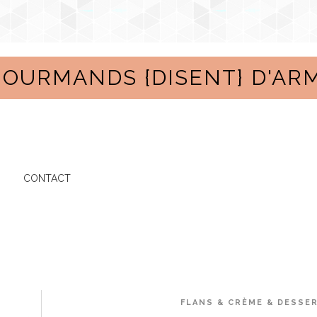
GOURMANDS {DISENT} D'AR
CONTACT
FLANS & CRÈME & DESSE