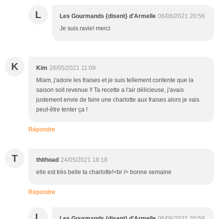
L
Les Gourmands {disent} d'Armelle
06/06/2021 20:56
Je suis ravie! merci
K
Kim
26/05/2021 11:09
Miam, j'adore les fraises et je suis tellement contente que la
saison soit revenue !! Ta recette a l'air délicieuse, j'avais
justement envie de faire une charlotte aux fraises alors je vais
peut-être tenter ça !
Répondre
T
thithoad
24/05/2021 18:18
elle est très belle ta charlotte!<br /> bonne semaine
Répondre
L
Les Gourmands {disent} d'Armelle
06/06/2021 20:58