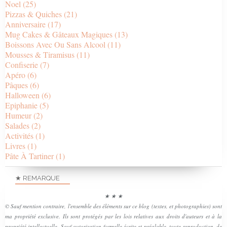
Noel
(25)
Pizzas & Quiches
(21)
Anniversaire
(17)
Mug Cakes & Gâteaux Magiques
(13)
Boissons Avec Ou Sans Alcool
(11)
Mousses & Tiramisus
(11)
Confiserie
(7)
Apéro
(6)
Pâques
(6)
Halloween
(6)
Epiphanie
(5)
Humeur
(2)
Salades
(2)
Activités
(1)
Livres
(1)
Pâte À Tartiner
(1)
★ REMARQUE
★ ★ ★
© Sauf mention contraire, l'ensemble des éléments sur ce blog (textes, et photographies) sont
ma propriété exclusive. Ils sont protégés par les lois relatives aux droits d'auteurs et à la
propriété intellectuelle. Sauf autorisation formelle écrite et préalable, toute reproduction, de