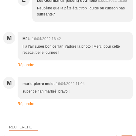
Les Gourmands {disent} d'Armelle
03/05/2022 18:08
Peut-être que la pâte était trop liquide ou cuisson pas
suffisante?
M
Méla
16/04/2022 16:42
Il a l'air super bon ce flan, j'adore la photo ! Merci pour cette
recette, belle journée !
Répondre
M
marie-pierre melet
16/04/2022 11:04
super ce flan marbré, bravo !
Répondre
RECHERCHE