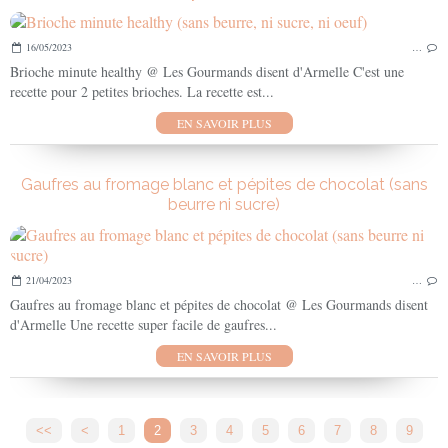
16/05/2023
…
Brioche minute healthy @ Les Gourmands disent d'Armelle C'est une
recette pour 2 petites brioches. La recette est...
EN SAVOIR PLUS
Gaufres au fromage blanc et pépites de chocolat (sans
beurre ni sucre)
21/04/2023
…
Gaufres au fromage blanc et pépites de chocolat @ Les Gourmands disent
d'Armelle Une recette super facile de gaufres...
EN SAVOIR PLUS
<<
<
1
2
3
4
5
6
7
8
9