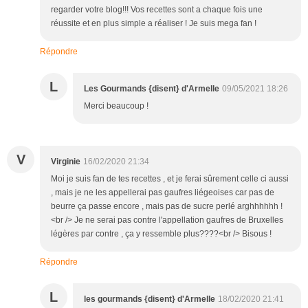
regarder votre blog!!! Vos recettes sont a chaque fois une
réussite et en plus simple a réaliser ! Je suis mega fan !
Répondre
L
Les Gourmands {disent} d'Armelle
09/05/2021 18:26
Merci beaucoup !
V
Virginie
16/02/2020 21:34
Moi je suis fan de tes recettes , et je ferai sûrement celle ci aussi
, mais je ne les appellerai pas gaufres liégeoises car pas de
beurre ça passe encore , mais pas de sucre perlé arghhhhhh !
<br /> Je ne serai pas contre l'appellation gaufres de Bruxelles
légères par contre , ça y ressemble plus????<br /> Bisous !
Répondre
L
les gourmands {disent} d'Armelle
18/02/2020 21:41