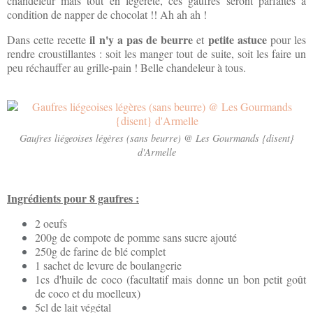
chandeleur mais tout en légèreté, ces gaufres seront parfaites à
condition de napper de chocolat !! Ah ah ah !
il n'y a pas de beurre
petite astuce
Dans cette recette
et
pour les
rendre croustillantes : soit les manger tout de suite, soit les faire un
peu réchauffer au grille-pain ! Belle chandeleur à tous.
Gaufres liégeoises légères (sans beurre) @ Les Gourmands {disent}
d'Armelle
Ingrédients pour 8 gaufres :
2 oeufs
200g de compote de pomme sans sucre ajouté
250g de farine de blé complet
1 sachet de levure de boulangerie
1cs d'huile de coco (facultatif mais donne un bon petit goût
de coco et du moelleux)
5cl de lait végétal