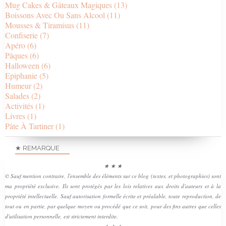
Mug Cakes & Gâteaux Magiques
(13)
Boissons Avec Ou Sans Alcool
(11)
Mousses & Tiramisus
(11)
Confiserie
(7)
Apéro
(6)
Pâques
(6)
Halloween
(6)
Epiphanie
(5)
Humeur
(2)
Salades
(2)
Activités
(1)
Livres
(1)
Pâte À Tartiner
(1)
★ REMARQUE
★ ★ ★
© Sauf mention contraire, l'ensemble des éléments sur ce blog (textes, et photographies) sont
ma propriété exclusive. Ils sont protégés par les lois relatives aux droits d'auteurs et à la
propriété intellectuelle. Sauf autorisation formelle écrite et préalable, toute reproduction, de
tout ou en partie, par quelque moyen ou procédé que ce soit, pour des fins autres que celles
d'utilisation personnelle, est strictement interdite.