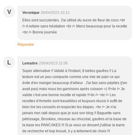
V
Veronique
26/04/2023 10:12
Elles sont succulentes. J'ai utilisé du sucre de fleur de coco.<br
/> A refaire sans hésitation <br /> Merci beaucoup pour la recette
<br /> Bonne journée
Répondre
L
Lemaitre
25/04/2023 22:06
Super alternative !! Validé à l'instant, 8 belles gaufres !! La
texture est un peu compacte comme une mie de pain ce qui
évite d'en manger beaucoup d'ailleur . J'ai fais sans pépites (j'en
avait pas) mais nous les garnisons après cuisson =) !!!<br /> Je
valide c'est une bonne recette et rapide !!<br /> <br /> Les
recettes d'Armelle sont travaillées et toujours réussi il suffit de
bien lire les conseils et respecter les étapes. <br /> Je n'ai
jamais rien raté depuis que je suis son blog !! Baguette sans
pétrissage, Brookies, mousse au chocolat, gaufres et la base de
la base les PANCAKES !!! Si je veux un dessert j'utilise la barre
de recherche et hop trouvé, il y a tellement de choix !!!