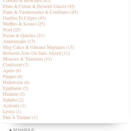
Cookies & Brownies
(45)
Flans & Crème & Desserts Glacés
(45)
Pains & Viennoiseries & Confitures
(45)
Gaufres Et Crêpes
(43)
Muffins & Scones
(25)
Noel
(25)
Pizzas & Quiches
(21)
Anniversaire
(17)
Mug Cakes & Gâteaux Magiques
(13)
Boissons Avec Ou Sans Alcool
(11)
Mousses & Tiramisus
(11)
Confiserie
(7)
Apéro
(6)
Pâques
(6)
Halloween
(6)
Epiphanie
(5)
Humeur
(2)
Salades
(2)
Activités
(1)
Livres
(1)
Pâte À Tartiner
(1)
★ REMARQUE