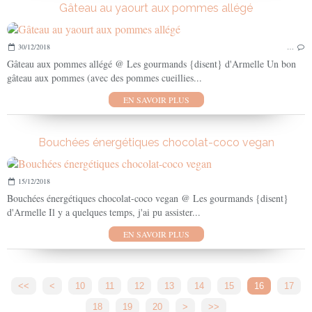
Gâteau au yaourt aux pommes allégé
30/12/2018
…
Gâteau aux pommes allégé @ Les gourmands {disent} d'Armelle Un bon
gâteau aux pommes (avec des pommes cueillies...
EN SAVOIR PLUS
Bouchées énergétiques chocolat-coco vegan
15/12/2018
Bouchées énergétiques chocolat-coco vegan @ Les gourmands {disent}
d'Armelle Il y a quelques temps, j'ai pu assister...
EN SAVOIR PLUS
<<
<
10
11
12
13
14
15
16
17
18
19
20
30
40
>
>>