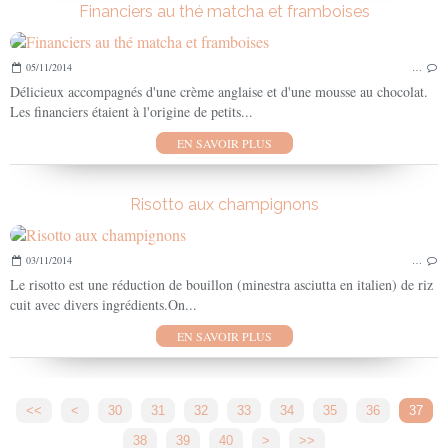
Financiers au thé matcha et framboises
05/11/2014
…
Délicieux accompagnés d'une crème anglaise et d'une mousse au chocolat.
Les financiers étaient à l'origine de petits...
EN SAVOIR PLUS
Risotto aux champignons
03/11/2014
…
Le risotto est une réduction de bouillon (minestra asciutta en italien) de riz
cuit avec divers ingrédients.On...
EN SAVOIR PLUS
<<
<
10
20
30
31
32
33
34
35
36
37
38
39
40
>
>>