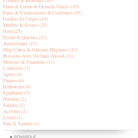
Cookies & Brownies
(45)
Flans & Crème & Desserts Glacés
(45)
Pains & Viennoiseries & Confitures
(45)
Gaufres Et Crêpes
(43)
Muffins & Scones
(25)
Noel
(25)
Pizzas & Quiches
(21)
Anniversaire
(17)
Mug Cakes & Gâteaux Magiques
(13)
Boissons Avec Ou Sans Alcool
(11)
Mousses & Tiramisus
(11)
Confiserie
(7)
Apéro
(6)
Pâques
(6)
Halloween
(6)
Epiphanie
(5)
Humeur
(2)
Salades
(2)
Activités
(1)
Livres
(1)
Pâte À Tartiner
(1)
★ REMARQUE