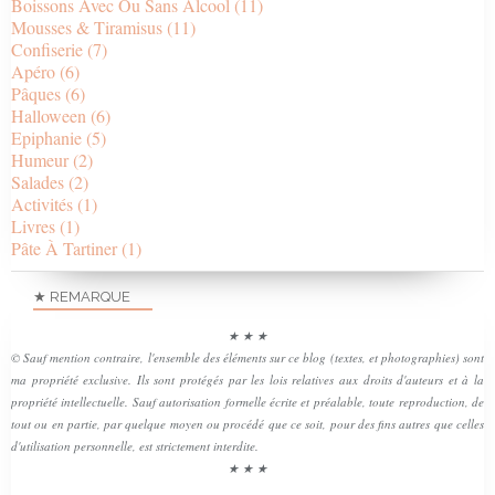
Boissons Avec Ou Sans Alcool
(11)
Mousses & Tiramisus
(11)
Confiserie
(7)
Apéro
(6)
Pâques
(6)
Halloween
(6)
Epiphanie
(5)
Humeur
(2)
Salades
(2)
Activités
(1)
Livres
(1)
Pâte À Tartiner
(1)
★ REMARQUE
★ ★ ★
© Sauf mention contraire, l'ensemble des éléments sur ce blog (textes, et photographies) sont
ma propriété exclusive. Ils sont protégés par les lois relatives aux droits d'auteurs et à la
propriété intellectuelle. Sauf autorisation formelle écrite et préalable, toute reproduction, de
tout ou en partie, par quelque moyen ou procédé que ce soit, pour des fins autres que celles
d'utilisation personnelle, est strictement interdite.
★ ★ ★