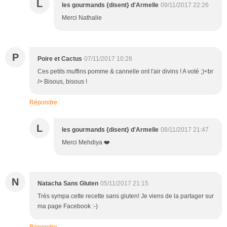
L
les gourmands {disent} d'Armelle
09/11/2017 22:26
Merci Nathalie
P
Poire et Cactus
07/11/2017 10:28
Ces petits muffins pomme & cannelle ont l'air divins ! A voté ;)<br
/> Bisous, bisous !
Répondre
L
les gourmands {disent} d'Armelle
08/11/2017 21:47
Merci Mehdiya ❤️
N
Natacha Sans Gluten
05/11/2017 21:15
Très sympa cette recette sans gluten! Je viens de la partager sur
ma page Facebook :-)
Répondre