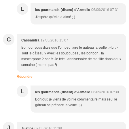
L
les gourmands {disent} d'Armelle
06/09/2016 07:31
J'espère qu'elle a aimé ;-)
C
Cassandra
19/05/2016 15:07
Bonjour vous dites que l'on peu faire le gâteau la veille ..<br />
Tout le gâteau ? Avec les soucoupes , les bonbon , la
mascarpone ? <br /> Je fete l anniversaire de ma fille dans deux
semaine ( meme pas !)
Répondre
L
les gourmands {disent} d'Armelle
06/09/2016 07:30
Bonjour, je viens de voir le commentaire mais seul le
gâteau se prépare la veille. ;-)
J
Justine
09/05/2016 11:08