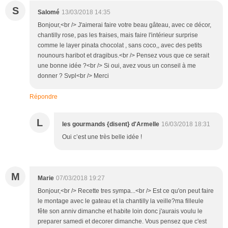
S
Salomé
13/03/2018 14:35
Bonjour,<br /> J'aimerai faire votre beau gâteau, avec ce décor,
chantilly rose, pas les fraises, mais faire l'intérieur surprise
comme le layer pinata chocolat , sans coco,, avec des petits
nounours haribot et dragibus.<br /> Pensez vous que ce serait
une bonne idée ?<br /> Si oui, avez vous un conseil à me
donner ? Svpl<br /> Merci
Répondre
L
les gourmands {disent} d'Armelle
16/03/2018 18:31
Oui c’est une très belle idée !
M
Marie
07/03/2018 19:27
Bonjour,<br /> Recette tres sympa...<br /> Est ce qu'on peut faire
le montage avec le gateau et la chantilly la veille?ma filleule
fête son anniv dimanche et habite loin donc j'aurais voulu le
preparer samedi et decorer dimanche. Vous pensez que c'est