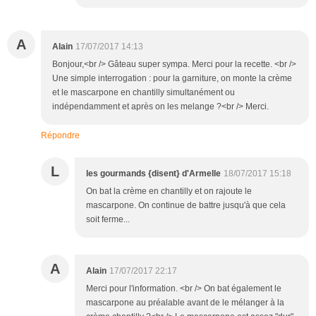
A
Alain
17/07/2017 14:13
Bonjour,<br /> Gâteau super sympa. Merci pour la recette. <br />
Une simple interrogation : pour la garniture, on monte la crème
et le mascarpone en chantilly simultanément ou
indépendamment et après on les melange ?<br /> Merci.
Répondre
L
les gourmands {disent} d'Armelle
18/07/2017 15:18
On bat la crème en chantilly et on rajoute le
mascarpone. On continue de battre jusqu'à que cela
soit ferme...
A
Alain
17/07/2017 22:17
Merci pour l'information. <br /> On bat également le
mascarpone au préalable avant de le mélanger à la