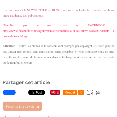
Inscrivez vous à la NEWSLETTER du BLOG pour recevoir toutes les recettes. Facebook
limite l'audience des publications.
N'oubliez pas de me suivre sur FACEBOOK :
https://www.facebook.com/lesgourmandsdisentdarmelle
et les autres réseaux sociaux ( à
droite de mon blog)
Attention !
Toutes les photos
et le contenu
sont protégés par copyright
.
S'il vous plaît ne
pas utiliser
mes photos
sans autorisation écrite préalable
.
Si vous souhaitez
vous inspirer
de cette recette
, merci de la mentionner dans votre blog ou site avec un lien de ma recette
ou de mon blog.
Merci
!
Partager cet article
Repost
0
S'inscrire à la newsletter