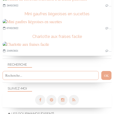
28/02/2022
…
Mini gaufres liégeoises en sucettes
07/02/2022
…
Charlotte aux fraises facile
23/05/2021
…
RECHERCHE
SUIVEZ-MOI
★ LES GOURMANDS {DISENT} ...