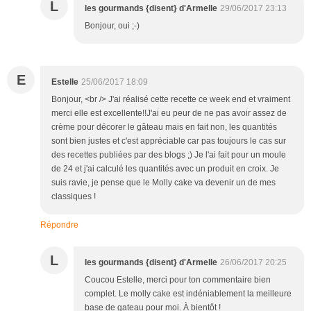
L
les gourmands {disent} d'Armelle
29/06/2017 23:13
Bonjour, oui ;-)
E
Estelle
25/06/2017 18:09
Bonjour, <br /> J'ai réalisé cette recette ce week end et vraiment
merci elle est excellente!!J'ai eu peur de ne pas avoir assez de
crème pour décorer le gâteau mais en fait non, les quantités
sont bien justes et c'est appréciable car pas toujours le cas sur
des recettes publiées par des blogs ;) Je l'ai fait pour un moule
de 24 et j'ai calculé les quantités avec un produit en croix. Je
suis ravie, je pense que le Molly cake va devenir un de mes
classiques !
Répondre
L
les gourmands {disent} d'Armelle
26/06/2017 20:25
Coucou Estelle, merci pour ton commentaire bien
complet. Le molly cake est indéniablement la meilleure
base de gateau pour moi. À bientôt !