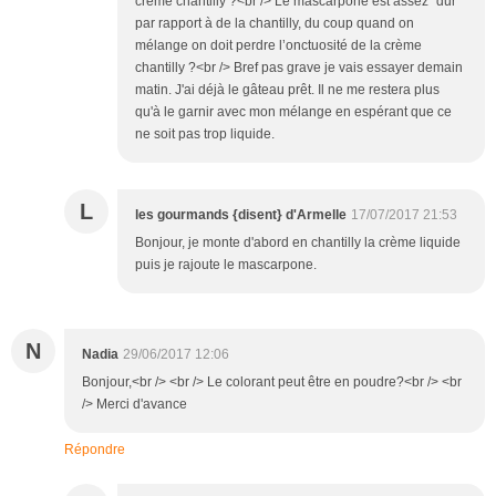
crème chantilly ?<br /> Le mascarpone est assez "dur"
par rapport à de la chantilly, du coup quand on
mélange on doit perdre l’onctuosité de la crème
chantilly ?<br /> Bref pas grave je vais essayer demain
matin. J'ai déjà le gâteau prêt. Il ne me restera plus
qu'à le garnir avec mon mélange en espérant que ce
ne soit pas trop liquide.
L
les gourmands {disent} d'Armelle
17/07/2017 21:53
Bonjour, je monte d'abord en chantilly la crème liquide
puis je rajoute le mascarpone.
N
Nadia
29/06/2017 12:06
Bonjour,<br /> <br /> Le colorant peut être en poudre?<br /> <br
/> Merci d'avance
Répondre