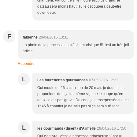
changent. Par contre si le moule est plus grand, le
gateau sera moins haut. Tu le découpera peut-être
qu'en deux .
F
fabienne
29/04/2016 13:31
La photo de la princesse est très humoristique !!! c'est un très joli
article.
Répondre
L
Les fourchettes gourmandes
07/05/2016 12:22
Oui moule de 26 cm au lieu de 20 mais je double les
proportions don ça ira même si je ne le coupé qu'en
deux ce est pas grave. Du coup je pensepensée mettre
1h45 à chauffer je ne sais pas si ça sera suffisant...
L
les gourmands {disent} d'Armelle
29/04/2016 17:50
Oui c'est vrai, c'est la princesse grincheuse ;-)<br />