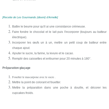
[Recette de Les Gourmands {disent} d'Armelle]
Battre le beurre pour qu'il ai une consistance crémeuse.
Faire fondre le chocolat et le lait puis l'incorporer (toujours au batteur
électrique).
Incorporer les œufs un à un, mettre un petit coup de batteur entre
chaque ajout.
Ajouter le sucre, la farine, la levure et le cacao.
Remplir des caissettes et enfourner pour 20 minutes à 180°.
Préparation glaçage
Fouetter le mascarpone avec le sucre .
Mettre la point de colorant et fouetter.
Mettre la préparation dans une poche à douille, et décorer les
cupcakes froids.