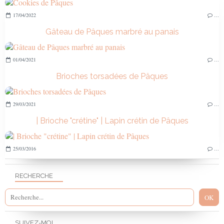
17/04/2022
…
Gâteau de Pâques marbré au panais
01/04/2021
…
Brioches torsadées de Pâques
29/03/2021
…
| Brioche "crétine" | Lapin crétin de Pâques
25/03/2016
…
RECHERCHE
SUIVEZ-MOI