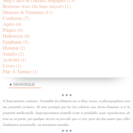
Mug Cakes & Gâteaux Magiques
(13)
Boissons Avec Ou Sans Alcool
(11)
Mousses & Tiramisus
(11)
Confiserie
(7)
Apéro
(6)
Pâques
(6)
Halloween
(6)
Epiphanie
(5)
Humeur
(2)
Salades
(2)
Activités
(1)
Livres
(1)
Pâte À Tartiner
(1)
★ REMARQUE
★ ★ ★
© Sauf mention contraire, l'ensemble des éléments sur ce blog (textes, et photographies) sont
ma propriété exclusive. Ils sont protégés par les lois relatives aux droits d'auteurs et à la
propriété intellectuelle. Sauf autorisation formelle écrite et préalable, toute reproduction, de
tout ou en partie, par quelque moyen ou procédé que ce soit, pour des fins autres que celles
d'utilisation personnelle, est strictement interdite.
★ ★ ★