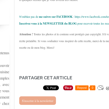
N'oubliez pas de
me suivre sur FACEBOOK
:
https://www.facebook.com/le
Inscrivez vous à la NEWSLETTER du BLOG
pour recevoir toutes les rec
Attention !
Toutes les photos et le contenu sont protégés par copyright. S'il v
écrite préalable. Si vous souhaitez vous inspirer de cette recette, merci de la 
recette ou de mon blog. Merci!
ntenus
ouvrir
uisine
PARTAGER CET ARTICLE
simples
, avec
Repost
0
re vous
rement
S'inscrire à la newsletter
r chez