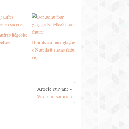
ufres liégeoise
cettes
Donuts au four glaçag
e Nutella® ( sans fritu
re)
Wrap au saumon