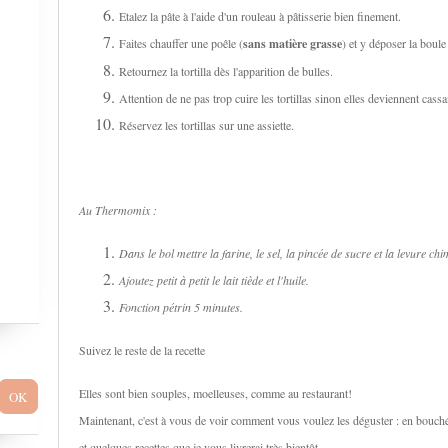
Etalez la pâte à l'aide d'un rouleau à pâtisserie bien finement.
Faites chauffer une poêle (
sans matière grasse
) et y déposer la boule 
Retournez la tortilla dès l'apparition de bulles.
Attention de ne pas trop cuire les tortillas sinon elles deviennent cassa
Réservez les tortillas sur une assiette.
Au Thermomix :
Dans le bol mettre la farine, le sel, la pincée de sucre et la levure chi
Ajoutez petit à petit le lait tiède et l'huile.
Fonction pétrin 5 minutes.
Suivez le reste de la recette
Elles sont bien souples, moelleuses, comme au restaurant!
Maintenant, c'est à vous de voir comment vous voulez les déguster : en bouchées 
et quelques recettes que je vous livrerai très bientôt.