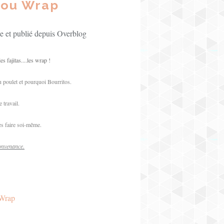
é ou Wrap
e et publié depuis Overblog
s fajitas....les wrap !
u poulet et pourquoi Bourritos.
 travail.
es faire soi-même.
convenance.