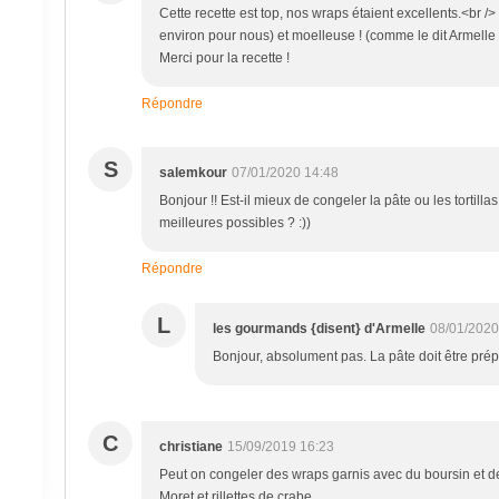
Cette recette est top, nos wraps étaient excellents.<br />
environ pour nous) et moelleuse ! (comme le dit Armelle n
Merci pour la recette !
Répondre
S
salemkour
07/01/2020 14:48
Bonjour !! Est-il mieux de congeler la pâte ou les tortilla
meilleures possibles ? :))
Répondre
L
les gourmands {disent} d'Armelle
08/01/2020
Bonjour, absolument pas. La pâte doit être prép
C
christiane
15/09/2019 16:23
Peut on congeler des wraps garnis avec du boursin et de
Moret et rillettes de crabe.