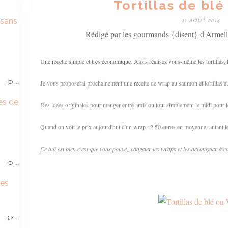
Tortillas de bl
 sans
11 AOÛT 2014
Rédigé par les gourmands {disent} d'Armell
Une recette simple et très économique. Alors réalisez vous-même les tortillas, le
…
Je vous proposerai prochainement une recette de wrap au saumon et tortillas a
es de
Des idées originales pour manger entre amis ou tout simplement le midi pour le
)
Quand on voit le prix aujourd'hui d'un wrap : 2.50 euros en moyenne, autant l
Ce qui est bien c'est que vous pouvez congeler les wraps et les décongeler à 
…
tes
…