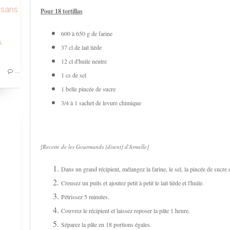
 sans
Pour 18 tortillas
600 à 650 g de farine
37 cl de lait tiède
12 cl d'huile neutre
…
1 cs de sel
1 belle pincée de sucre
3/4 à 1 sachet de levure chimique
[Recette de les Gourmands {disent} d'Armelle]
Dans un grand récipient, mélangez la farine, le sel, la pincée de sucre 
Creusez un puits et ajoutez petit à petit le lait tiède et l'huile.
Pétrissez 5 minutes.
Couvrez le récipient et laissez reposer la pâte 1 heure.
Séparez la pâte en 18 portions égales.