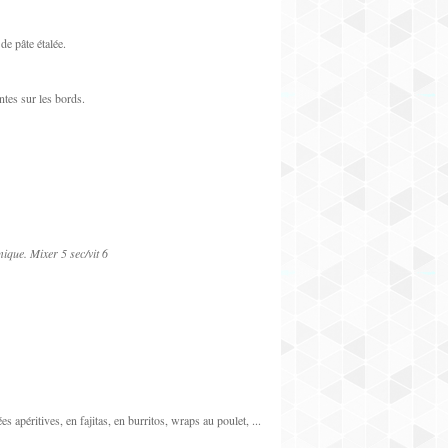
de pâte étalée.
ntes sur les bords.
mique.
Mixer 5 sec/vit 6
apéritives, en fajitas, en burritos, wraps au poulet, ...