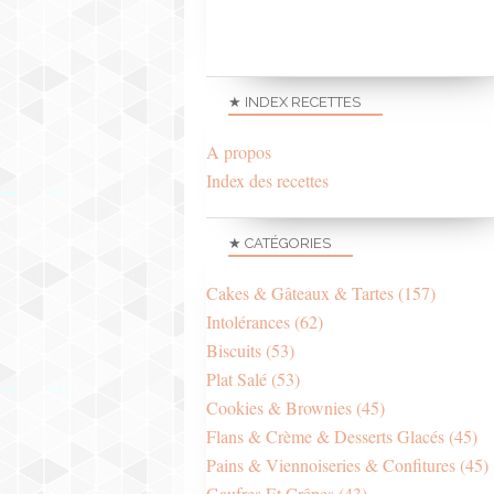
★ INDEX RECETTES
A propos
Index des recettes
★ CATÉGORIES
Cakes & Gâteaux & Tartes
(157)
Intolérances
(62)
Biscuits
(53)
Plat Salé
(53)
Cookies & Brownies
(45)
Flans & Crème & Desserts Glacés
(45)
Pains & Viennoiseries & Confitures
(45)
Gaufres Et Crêpes
(43)