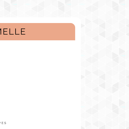
MELLE
PES