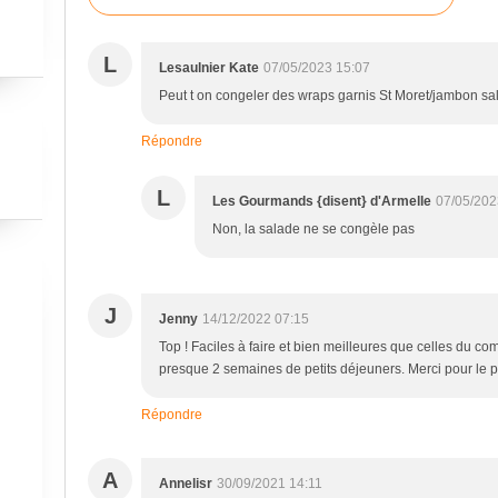
L
Lesaulnier Kate
07/05/2023 15:07
Peut t on congeler des wraps garnis St Moret/jambon sa
Répondre
L
Les Gourmands {disent} d'Armelle
07/05/202
Non, la salade ne se congèle pas
J
Jenny
14/12/2022 07:15
Top ! Faciles à faire et bien meilleures que celles du 
presque 2 semaines de petits déjeuners. Merci pour le pa
Répondre
A
Annelisr
30/09/2021 14:11