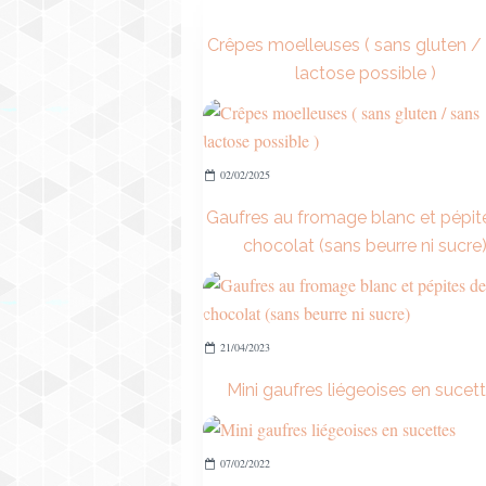
Crêpes moelleuses ( sans gluten /
lactose possible )
02/02/2025
Gaufres au fromage blanc et pépit
chocolat (sans beurre ni sucre
21/04/2023
Mini gaufres liégeoises en sucet
07/02/2022