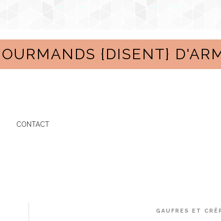
GOURMANDS {DISENT} D'AR
CONTACT
GAUFRES ET CRÊ