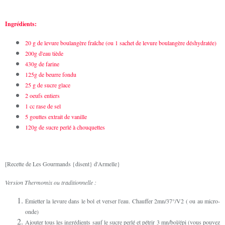
Ingrédients:
20 g de levure boulangère fraîche (ou 1 sachet de levure boulangère déshydratée)
200g d'eau tiède
430g de farine
125g de beurre fondu
25 g de sucre glace
2 oeufs entiers
1 cc rase de sel
5 gouttes extrait de vanille
120g de sucre perlé à chouquettes
[Recette de Les Gourmands {disent} d'Armelle}
Version Thermomix ou traditionnelle :
Émietter la levure dans le bol et verser l'eau. Chauffer 2mn/37°/V2 ( ou au micro-
onde)
Ajouter tous les ingrédients sauf le sucre perlé et pétrir 3 mn/bol/épi (vous pouvez