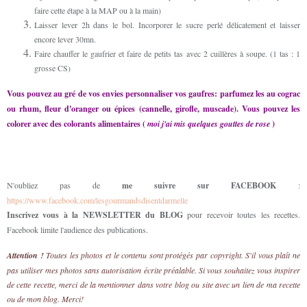
faire cette étape à la MAP ou à la main)
Laisser lever 2h dans le bol. Incorporer le sucre perlé délicatement et laisser
encore lever 30mn.
Faire chauffer le gaufrier et faire de petits tas avec 2 cuillères à soupe. (1 tas : 1
grosse CS)
Vous pouvez au gré de vos envies personnaliser vos gaufres: parfumez les au cograc
ou rhum, fleur d'oranger ou épices (cannelle, girofle, muscade). Vous pouvez les
colorer avec des colorants alimentaires (
moi j'ai mis quelques gouttes de rose
)
N'oubliez pas de
me suivre sur FACEBOOK
:
https://www.facebook.com/lesgourmandsdisentdarmelle
Inscrivez vous à la NEWSLETTER du BLOG
pour recevoir toutes les recettes.
Facebook limite l'audience des publications.
Attention !
Toutes les photos et le contenu sont protégés par copyright. S'il vous plaît ne
pas utiliser mes photos sans autorisation écrite préalable. Si vous souhaitez vous inspirer
de cette recette, merci de la mentionner dans votre blog ou site avec un lien de ma recette
ou de mon blog. Merci!