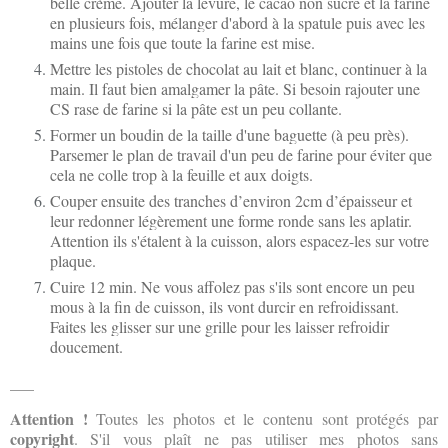
belle crème. Ajouter la levure, le cacao non sucré et la farine
en plusieurs fois, mélanger d'abord à la spatule puis avec les
mains une fois que toute la farine est mise.
Mettre les pistoles de chocolat au lait et blanc, continuer à la
main. Il faut bien amalgamer la pâte. Si besoin rajouter une
CS rase de farine si la pâte est un peu collante.
Former un boudin de la taille d'une baguette (à peu près).
Parsemer le plan de travail d'un peu de farine pour éviter que
cela ne colle trop à la feuille et aux doigts.
Couper ensuite des tranches d’environ 2cm d’épaisseur et
leur redonner légèrement une forme ronde sans les aplatir.
Attention ils s'étalent à la cuisson, alors espacez-les sur votre
plaque.
Cuire 12 min. Ne vous affolez pas s'ils sont encore un peu
mous à la fin de cuisson, ils vont durcir en refroidissant.
Faites les glisser sur une grille pour les laisser refroidir
doucement.
___
Attention !
Toutes les photos
et le contenu
sont protégés par
copyright
. S'il vous plaît ne
pas utiliser
mes photos
sans