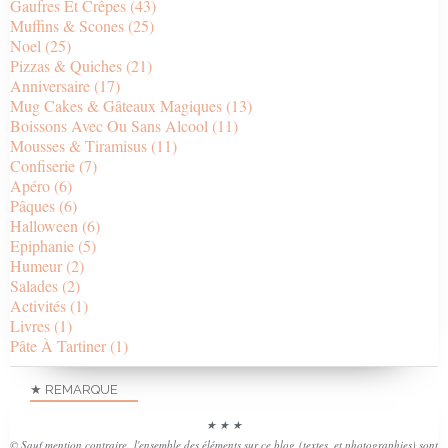
Gaufres Et Crêpes
(43)
Muffins & Scones
(25)
Noel
(25)
Pizzas & Quiches
(21)
Anniversaire
(17)
Mug Cakes & Gâteaux Magiques
(13)
Boissons Avec Ou Sans Alcool
(11)
Mousses & Tiramisus
(11)
Confiserie
(7)
Apéro
(6)
Pâques
(6)
Halloween
(6)
Epiphanie
(5)
Humeur
(2)
Salades
(2)
Activités
(1)
Livres
(1)
Pâte À Tartiner
(1)
★ REMARQUE
★ ★ ★
© Sauf mention contraire, l'ensemble des éléments sur ce blog (textes, et photographies) sont