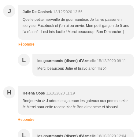
J
Julie De Coninck
13/12/2020 13:55
Quelle petite merveille de gourmandise. Je l'ai vu passer en
story sur Facebook et j'en ai eu envie. Mon petit garçon de 5 ans
l'a réalisé. Il est très facile ! Merci beaucoup. Bon Dimanche :)
Répondre
L
les gourmands {disent} d'Armelle
15/12/2020 09:11
Merci beaucoup Julie et bravo à ton fils :-)
H
Helena Oops
11/10/2020 11:19
Bonjour<br /> J adore les gateaux les gateaux aux pommes!<br
/> Merci pour cette recette!<br /> Bon dimanche et bisous!
Répondre
L
les gourmands {disent} d'Armelle
16/10/2020 12:04