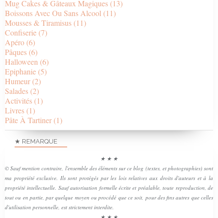
Mug Cakes & Gâteaux Magiques
(13)
Boissons Avec Ou Sans Alcool
(11)
Mousses & Tiramisus
(11)
Confiserie
(7)
Apéro
(6)
Pâques
(6)
Halloween
(6)
Epiphanie
(5)
Humeur
(2)
Salades
(2)
Activités
(1)
Livres
(1)
Pâte À Tartiner
(1)
★ REMARQUE
★ ★ ★
© Sauf mention contraire, l'ensemble des éléments sur ce blog (textes, et photographies) sont
ma propriété exclusive. Ils sont protégés par les lois relatives aux droits d'auteurs et à la
propriété intellectuelle. Sauf autorisation formelle écrite et préalable, toute reproduction, de
tout ou en partie, par quelque moyen ou procédé que ce soit, pour des fins autres que celles
d'utilisation personnelle, est strictement interdite.
★ ★ ★