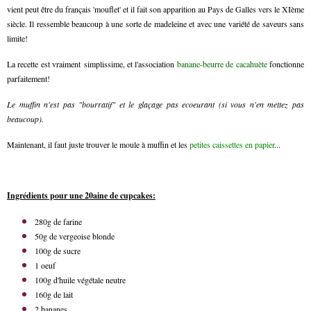
vient peut être du français 'mouflet' et il fait son apparition au Pays de Galles vers le XIème
siècle. Il ressemble beaucoup à une sorte de madeleine et avec une variété de saveurs sans
limite!
La recette est vraiment simplissime, et l'association
banane-beurre de cacahuète
fonctionne
parfaitement!
Le muffin n'est pas "bourratif" et le glaçage pas ecoeurant (si vous n'en mettez pas
beaucoup).
Maintenant, il faut juste trouver le moule à muffin et les
petites caissettes en papier
...
Ingrédients pour une 20aine de cupcakes:
280g de farine
50g de vergeoise blonde
100g de sucre
1 oeuf
100g d'huile végétale neutre
160g de lait
2 bananes