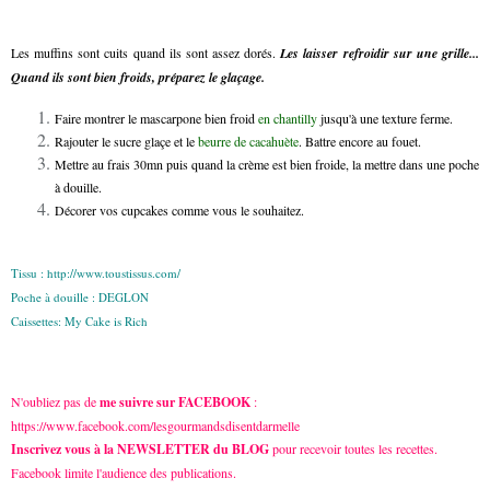
Les muffins sont cuits quand ils sont assez dorés.
Les laisser refroidir sur une grille...
Quand ils sont bien froids, préparez le glaçage.
Faire montrer le mascarpone bien froid
en chantilly
jusqu'à une texture ferme.
Rajouter le sucre glaçe et le
beurre de cacahuète
. Battre encore au fouet.
Mettre au frais 30mn puis quand la crème est bien froide, la mettre dans une poche
à douille.
Décorer vos cupcakes comme vous le souhaitez.
Tissu :
http://www.toustissus.com/
Poche à douille :
DEGLON
Caissettes:
My Cake is Rich
N'oubliez pas de
me suivre sur FACEBOOK
:
https://www.facebook.com/lesgourmandsdisentdarmelle
Inscrivez vous à la NEWSLETTER du BLOG
pour recevoir toutes les recettes.
Facebook limite l'audience des publications.