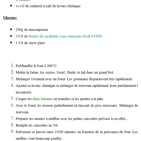
1+1/2 de cuillerée à café de levure chimique
Glaçage:
250g de mascarponne
3 CS de
Beurre de cacahuète (sans morceau) DAKATINE
1 CS de sucre glace
Préchauffer le four à 200°C.
Mettre la farine, les sucres, l'oeuf, l'huile, le lait dans un grand bol.
Mélanger vivement avec un fouet. Les grumeaux disparaissent très rapidement.
Ajouter la levure chimique et mélanger de nouveau rapidement pour parfaitement l
incorporer.
Couper les
deux bananes
en tranches et les ajouter à la pâte.
Avec le fouet, les écraser partiellement en laissant de gros morceaux. Mélanger de
nouveau.
Préparer les moules à muffins avec les petites caissettes prévues à cet effet...
Remplir les caissettes au 3/4
Enfourner et laisser cuire 15/20 minutes en fonction de la puissance du four. Les
muffins vont beaucoup gonfler.