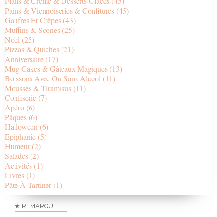
Flans & Crème & Desserts Glacés
(45)
Pains & Viennoiseries & Confitures
(45)
Gaufres Et Crêpes
(43)
Muffins & Scones
(25)
Noel
(25)
Pizzas & Quiches
(21)
Anniversaire
(17)
Mug Cakes & Gâteaux Magiques
(13)
Boissons Avec Ou Sans Alcool
(11)
Mousses & Tiramisus
(11)
Confiserie
(7)
Apéro
(6)
Pâques
(6)
Halloween
(6)
Epiphanie
(5)
Humeur
(2)
Salades
(2)
Activités
(1)
Livres
(1)
Pâte À Tartiner
(1)
★ REMARQUE