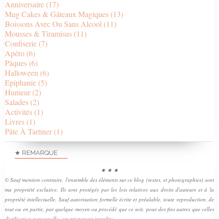
Anniversaire
(17)
Mug Cakes & Gâteaux Magiques
(13)
Boissons Avec Ou Sans Alcool
(11)
Mousses & Tiramisus
(11)
Confiserie
(7)
Apéro
(6)
Pâques
(6)
Halloween
(6)
Epiphanie
(5)
Humeur
(2)
Salades
(2)
Activités
(1)
Livres
(1)
Pâte À Tartiner
(1)
★ REMARQUE
★ ★ ★
© Sauf mention contraire, l'ensemble des éléments sur ce blog (textes, et photographies) sont
ma propriété exclusive. Ils sont protégés par les lois relatives aux droits d'auteurs et à la
propriété intellectuelle. Sauf autorisation formelle écrite et préalable, toute reproduction, de
tout ou en partie, par quelque moyen ou procédé que ce soit, pour des fins autres que celles
d'utilisation personnelle, est strictement interdite.