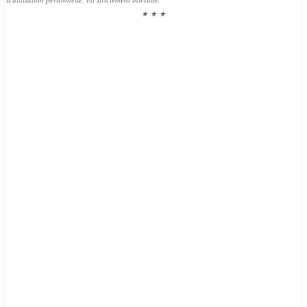
★ ★ ★