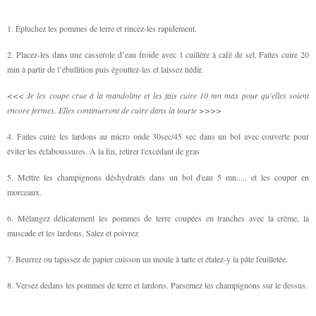
1. Épluchez les pommes de terre et rincez-les rapidement.
2. Placez-les dans une casserole d’eau froide avec 1 cuillère à café de sel. Faites cuire 20
min à partir de l’ébullition puis égouttez-les et laissez tiédir.
<<< Je les coupe crue à la mandoline et les fais cuire 10 mn max pour qu'elles soient
encore fermes. Elles continueront de cuire dans la tourte >>>>
4. Faites cuire les lardons au micro onde 30sec/45 sec dans un bol avec couverte pour
éviter les éclaboussures. A la fin, retirer l'excédant de gras
5. Mettre les champignons déshydratés dans un bol d'eau 5 mn..... et les couper en
morceaux.
6. Mélangez délicatement les pommes de terre coupées en tranches avec la crème, la
muscade et les lardons. Salez et poivrez
7. Beurrez ou tapissez de papier cuisson un moule à tarte et étalez-y la pâte feuilletée.
8. Versez dedans les pommes de terre et lardons. Parsemez les champignons sur le dessus.