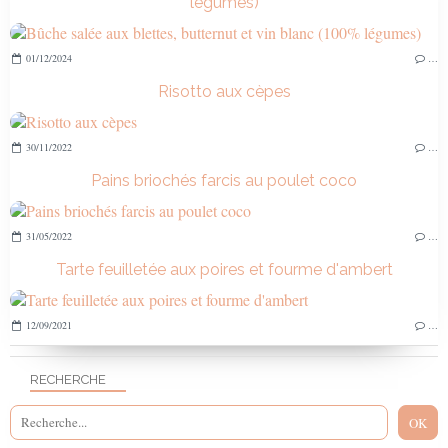
légumes)
01/12/2024
…
Risotto aux cèpes
30/11/2022
…
Pains briochés farcis au poulet coco
31/05/2022
…
Tarte feuilletée aux poires et fourme d'ambert
12/09/2021
…
RECHERCHE