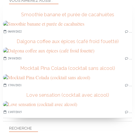
VOUS AIMEREZ AUSSI :
Smoothie banane et purée de cacahuètes
08/05/2022
…
Dalgona coffee aux épices (café froid fouetté)
29/10/2021
…
Mocktail Pina Colada (cocktail sans alcool)
17/01/2021
…
Love sensation (cocktail avec alcool)
13/07/2015
…
RECHERCHE