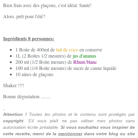
Bien frais avec des glaçons, c'est idéal. Santé!
Alors, prêt pour l'été?
Ingrédients 8 personnes:
1 Boite de 400ml de
lait de coco
en conserve
1L (2 Boites 1/2 mesures) de
jus d'ananas
200 ml (1/2 Boite mesure) de
Rhum blanc
100 ml (1/4 Boite mesure) de sucre de canne liquide
10 aines de glaçons
Shaker !!!!
Bonne dégustation ........
_
Attention !
Toutes les photos
et le contenu
sont protégés par
copyright
. S'il vous plaît ne
pas utiliser
mes photos
sans
autorisation écrite préalable.
Si vous souhaitez
vous inspirer
de
cette recette
, merci de la
mentionner
dans votre blog ou site