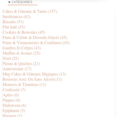
★ CATÉGORIES
Cakes & Gâteaux & Tartes
(157)
Intolérances
(62)
Biscuits
(53)
Plat Salé
(53)
Cookies & Brownies
(45)
Flans & Crème & Desserts Glacés
(45)
Pains & Viennoiseries & Confitures
(45)
Gaufres Et Crêpes
(43)
Muffins & Scones
(25)
Noel
(25)
Pizzas & Quiches
(21)
Anniversaire
(17)
Mug Cakes & Gâteaux Magiques
(13)
Boissons Avec Ou Sans Alcool
(11)
Mousses & Tiramisus
(11)
Confiserie
(7)
Apéro
(6)
Pâques
(6)
Halloween
(6)
Epiphanie
(5)
Humeur
(2)