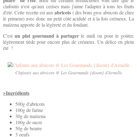
phare" de l'été
. Bien sûr certains irréductibles vont dire que le
clafoutis n'est qu'aux cerises mais j'aime l'adapter à tous les fruits
abricots
d'été. Cette recette est aux
( des bons gros abricots de chez
le primeur) avec donc un petit côté acidulé et à la fois crémeux. La
maïzena apporte de la légèreté et du fondant.
un plat gourmand à partager
C'est
le midi ou pour le goûter,
légèrement tiède pour encore plus de crémeux. Un délice en plein
été !
Clafoutis aux abricots @ Les Gourmands {disent} d'Armelle
>Ingrédients
500g d'abricots
100g de farine
30g de maïzena
100g de sucre
50g de beurre
3 oeufs