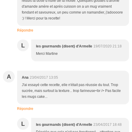
réduis la dose d'huile de la moitié. Quelques gouttes d'arôme
d'amande amère et après cuisson on a un mug vraiment
fondant et savoureux, un peu comme un namandier, j'adoooore
:) ! Merci pour ta recette!
Répondre
L
les gourmands {disent} d'Armelle
19/07/2020 21:18
Merci Martine
A
Ana
23/04/2017 13:05
J'ai essayé cette recette, elle n'était pas réussie du tout. Trop
sucrée, mais surtout la texture... trop farineuse<br /> Pas facile
les mugs cake...
Répondre
L
les gourmands {disent} d'Armelle
23/04/2017 18:48
Désolée que cela n'ait pas fonctionné... attention aux