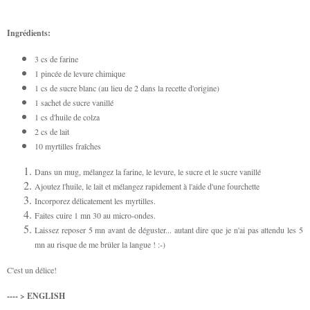
Ingrédients:
3 cs de farine
1 pincée de levure chimique
1 cs de sucre blanc (au lieu de 2 dans la recette d'origine)
1 sachet de sucre vanillé
1 cs d'huile de colza
2 cs de lait
10 myrtilles fraîches
Dans un mug, mélangez la farine, le levure, le sucre et le sucre vanillé
Ajoutez l'huile, le lait et mélangez rapidement à l'aide d'une fourchette
Incorporez délicatement les myrtilles.
Faites cuire 1 mn 30 au micro-ondes.
Laissez reposer 5 mn avant de déguster... autant dire que je n'ai pas attendu les 5
mn au risque de me brûler la langue ! :-)
C'est un délice!
---- > ENGLISH