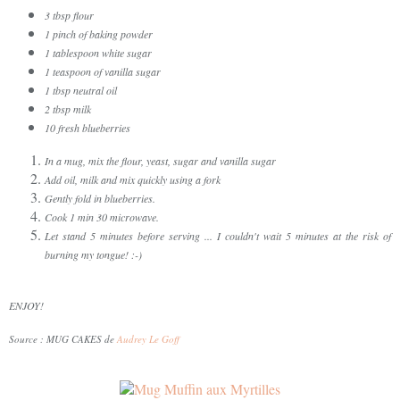
3 tbsp flour
1 pinch of baking powder
1 tablespoon white sugar
1 teaspoon of vanilla sugar
1 tbsp neutral oil
2 tbsp milk
10 fresh blueberries
In a mug, mix the flour, yeast, sugar and vanilla sugar
Add oil, milk and mix quickly using a fork
Gently fold in blueberries.
Cook 1 min 30 microwave.
Let stand 5 minutes before serving ... I couldn't wait 5 minutes at the risk of
burning my tongue! :-)
ENJOY!
Source : MUG CAKES de
Audrey Le Goff