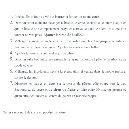
Préchauffer le four à 180°c et beurrer et fariner un moule carré.
Dans un robot culinaire mélangez le basilic, le zeste de citron et le sucre jusqu'à ce
que le basilic soit complètement broyé et a travaillé dans le sucre (le sucre doit
tourner au vert pâle).
Ajouter le sirop de basilic....
Mélangez le sucre de basilic et le beurre au robot avec la crème jusqu'à consistance
mousseuse, environ 5 minutes. Ajoutez les œufs et bien battre.
Ajoutez le yaourt, la crème et le jus de citron.
Dans un autre bol, mélangez ensemble la farine, la poudre à pâte, le bicarbonate de
soude et le sel.
Mélangez les ingrédients secs à la préparation et versez dans le moule préparé.
Lissez le dessus.
Disposez les fraises en deux sur le dessus du gâteau, côté coupé vers le bas.
Saupoudrez de sucre et
de sirop de fraise
et faire cuire 30 mn, ou jusqu'à ce
qu'un cure-dent inséré au centre du gâteau en ressorte propre.
Servir saupoudré de sucre en poudre, si désiré.