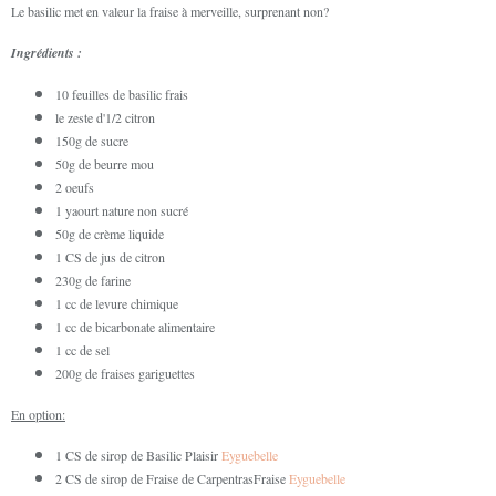
Le basilic met en valeur la fraise à merveille, surprenant non?
Ingrédients :
10 feuilles de basilic frais
le zeste d'1/2 citron
150g de sucre
50g de beurre mou
2 oeufs
1 yaourt nature non sucré
50g de crème liquide
1 CS de jus de citron
230g de farine
1 cc de levure chimique
1 cc de bicarbonate alimentaire
1 cc de sel
200g de fraises gariguettes
En option:
1 CS de sirop de Basilic Plaisir
Eyguebelle
2 CS de sirop de Fraise de CarpentrasFraise
Eyguebelle