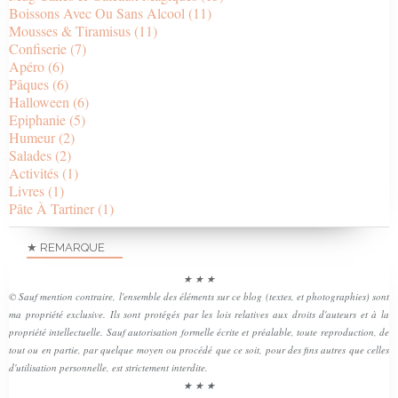
Boissons Avec Ou Sans Alcool
(11)
Mousses & Tiramisus
(11)
Confiserie
(7)
Apéro
(6)
Pâques
(6)
Halloween
(6)
Epiphanie
(5)
Humeur
(2)
Salades
(2)
Activités
(1)
Livres
(1)
Pâte À Tartiner
(1)
★ REMARQUE
★ ★ ★
© Sauf mention contraire, l'ensemble des éléments sur ce blog (textes, et photographies) sont
ma propriété exclusive. Ils sont protégés par les lois relatives aux droits d'auteurs et à la
propriété intellectuelle. Sauf autorisation formelle écrite et préalable, toute reproduction, de
tout ou en partie, par quelque moyen ou procédé que ce soit, pour des fins autres que celles
d'utilisation personnelle, est strictement interdite.
★ ★ ★