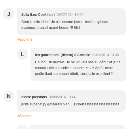
J
Julia (Les Cookines)
19/09/2014 13:00
Génial cette idée !! Je n'ai encore jamais testé le gâteau
magique, il serait grand temps !!!! &lt;3
Répondre
L
les gourmands {disent} d'Armelle
19/09/2014 13:35
Coucou, tu devrais. Je ne voulais pas au début et je ne
connaissais pas cette euphorie. <br /> Après avoir
goûté (faut pas mourir idiot), c'est juste excellent !!!
N
nicole passions
18/09/2014 18:44
juste super et j'y goûterais bien.....Bisousssssssssssssssssssss
Répondre