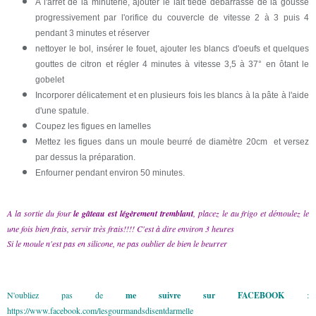
A l'arrêt de la minuterie, ajouter le lait tiède débarrassé de la gousse
progressivement par l'orifice du couvercle de vitesse 2 à 3 puis 4
pendant 3 minutes et réserver
nettoyer le bol, insérer le fouet, ajouter les blancs d'oeufs et quelques
gouttes de citron et régler 4 minutes à vitesse 3,5 à 37° en ôtant le
gobelet
Incorporer délicatement et en plusieurs fois les blancs à la pâte à l'aide
d'une spatule.
Coupez les figues en lamelles
Mettez les figues dans un moule beurré de diamètre 20cm et versez
par dessus la préparation.
Enfourner pendant environ 50 minutes.
A la sortie du four
le gâteau est légèrement tremblant
, placez le au frigo et démoulez le
une fois bien frais, servir très frais!!!! C'est à dire environ 3 heures
Si le moule n'est pas en silicone, ne pas oublier de bien le beurrer
N'oubliez pas de
me suivre sur FACEBOOK
:
https://www.facebook.com/lesgourmandsdisentdarmelle