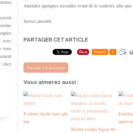
ntenus
Attendez quelques secondes avant de le soulever, afin que 
ouvrir
Servez aussitôt.
uisine
simples
PARTAGER CET ARTICLE
, avec
re vous
Repost
0
rement
r chez
S'inscrire à la newsletter
Vous aimerez aussi :
Fraisier facile sans glu
Fondan
ten
marro
Bûche roulée façon tir