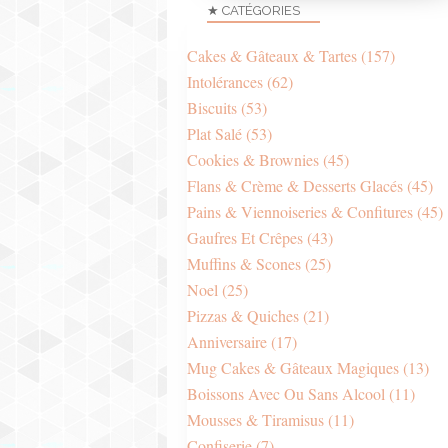
★ CATÉGORIES
Cakes & Gâteaux & Tartes
(157)
Intolérances
(62)
Biscuits
(53)
Plat Salé
(53)
Cookies & Brownies
(45)
Flans & Crème & Desserts Glacés
(45)
Pains & Viennoiseries & Confitures
(45)
Gaufres Et Crêpes
(43)
Muffins & Scones
(25)
Noel
(25)
Pizzas & Quiches
(21)
Anniversaire
(17)
Mug Cakes & Gâteaux Magiques
(13)
Boissons Avec Ou Sans Alcool
(11)
Mousses & Tiramisus
(11)
Confiserie
(7)