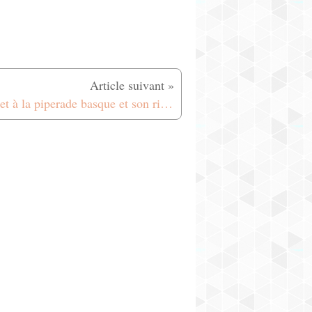
Poulet à la piperade basque et son riz au curry du Sri Lanka