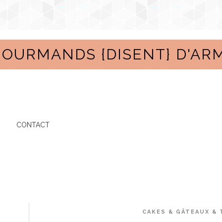
GOURMANDS {DISENT} D'AR
CONTACT
CAKES & GÂTEAUX & 