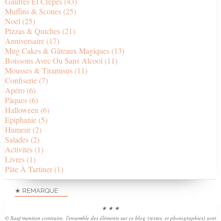
Gaufres Et Crêpes
(43)
Muffins & Scones
(25)
Noel
(25)
Pizzas & Quiches
(21)
Anniversaire
(17)
Mug Cakes & Gâteaux Magiques
(13)
Boissons Avec Ou Sans Alcool
(11)
Mousses & Tiramisus
(11)
Confiserie
(7)
Apéro
(6)
Pâques
(6)
Halloween
(6)
Epiphanie
(5)
Humeur
(2)
Salades
(2)
Activités
(1)
Livres
(1)
Pâte À Tartiner
(1)
★ REMARQUE
★ ★ ★
© Sauf mention contraire, l'ensemble des éléments sur ce blog (textes, et photographies) sont