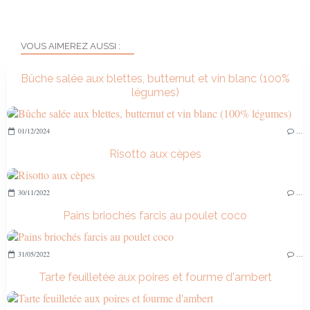
VOUS AIMEREZ AUSSI :
Bûche salée aux blettes, butternut et vin blanc (100%
légumes)
01/12/2024
…
Risotto aux cèpes
30/11/2022
…
Pains briochés farcis au poulet coco
31/05/2022
…
Tarte feuilletée aux poires et fourme d'ambert